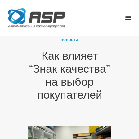
НОВОСТИ
Как влияет
ГЛАВНАЯ
“Знак качества”
О КОМПАНИИ
ПРОДУКТЫ
на выбор
НОВОСТИ
покупателей
КАРЬЕРА
ПАРТНЕРЫ
КОНТАКТЫ