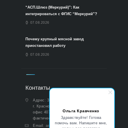
“АСП.Шлюз (Меркурий)”: Как
интегрироваться с ФГИС “Меркурий”?
07.08.2026
Почему крупный мясной завод
приостановил работу
07.08.2026
Контакты
Адрес: 350051, Краснодарский край,
г. Краснодар, ул. Дальняя, д. 27,
Ольга Кравченко
офис 407 (Юридический и
Здравствуйте! Готова
фактический)
помочь вам. Напишите мне,
Email:
asp@aoasp.ru