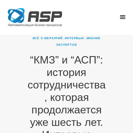
ВСЁ О МЕРКУРИЙ
,
ИНТЕРВЬЮ
,
МНЕНИЕ
ЭКСПЕРТОВ
“КМЗ” и “АСП”:
ГЛАВНАЯ
О КОМПАНИИ
история
ПРОДУКТЫ
сотрудничества
НОВОСТИ
КАРЬЕРА
, которая
ПАРТНЕРЫ
продолжается
КОНТАКТЫ
уже шесть лет.