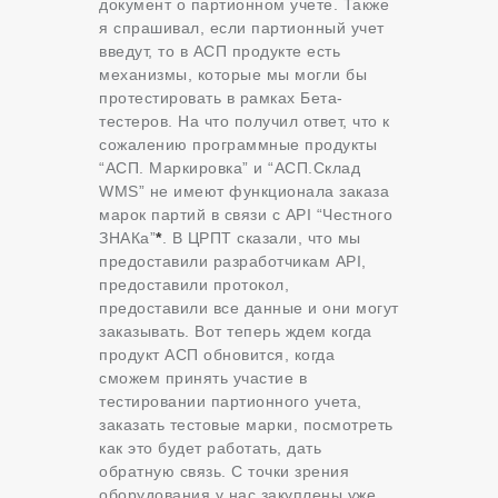
документ о партионном учете. Также
я спрашивал, если партионный учет
введут, то в АСП продукте есть
механизмы, которые мы могли бы
протестировать в рамках Бета-
тестеров. На что получил ответ, что к
сожалению программные продукты
“АСП. Маркировка” и “АСП.Склад
WMS” не имеют функционала заказа
марок партий в связи с API “Честного
ЗНАКа”
*
. В ЦРПТ сказали, что мы
предоставили разработчикам API,
предоставили протокол,
предоставили все данные и они могут
заказывать. Вот теперь ждем когда
продукт АСП обновится, когда
сможем принять участие в
тестировании партионного учета,
заказать тестовые марки, посмотреть
как это будет работать, дать
обратную связь. С точки зрения
оборудования у нас закуплены уже