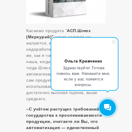
Касаемо продукта “
АСП.Шлюз
(Меркурий)”
также коллеги не
жалуются, есть конечно некоторые
недоработки и неудобства, но опять
же, как я говорил выше это проблема
Ольга Кравченко
наша, когда мы ее у себя решим,
Здравствуйте! Готова
тогда Шлюз очень сильно поможет в
помочь вам. Напишите мне,
автоматизации. Поэтому оцениваю
если у вас появятся
сам продукт и удобство его
вопросы.
использования на 7 баллов. Это
достаточно высокая оценка, выше
среднего.
–
С учётом растущих требований
государства к прослеживаемости
продукции, считаете ли Вы, что
автоматизация — единственный