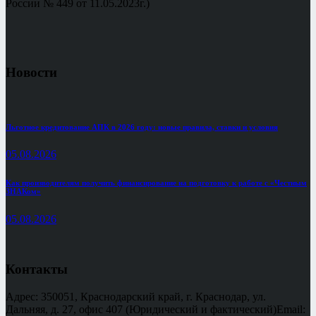
России № 449 от 11.05.2023г.)
Новости
Льготное кредитование АПК в 2026 году: новые правила, ставки и условия
05.08.2026
Как производителям получить финансирование на подготовку к работе с «Честным
ЗНАКом»
05.08.2026
Контакты
Адрес: 350051, Краснодарский край, г. Краснодар, ул.
Дальняя, д. 27, офис 407 (Юридический и фактический)
Email: