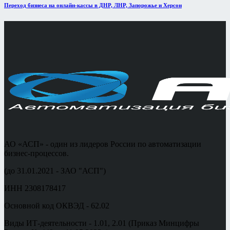
Переход бизнеса на онлайн-кассы в ДНР, ЛНР, Запорожье и Херсон
АО «АСП» - один из лидеров России по автоматизации
бизнес-процессов.
(до 31.01.2021 - ЗАО "АСП")
ИНН 2308178417
Основной код ОКВЭД - 62.02
Виды ИТ-деятельности - 1.01, 2.01 (Приказ Минцифры