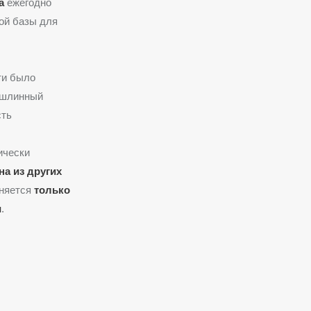
а
ежегодно
ой базы для
ти было
ошлинный
сть
ически
на из других
аняется
только
и
.