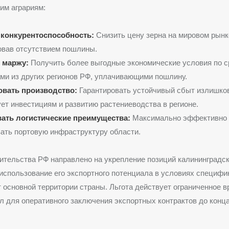
им аграриям:
конкурентоспособность:
Снизить цену зерна на мировом рынк
овав отсутствием пошлины.
 маржу:
Получить более выгодные экономические условия по с
ми из других регионов РФ, уплачивающими пошлину.
вать производство:
Гарантировать устойчивый сбыт излишков
ет инвестициям и развитию растениеводства в регионе.
ать логистические преимущества:
Максимально эффективно
ать портовую инфраструктуру области.
тельства РФ направлено на укрепление позиций калининградск
 использование его экспортного потенциала в условиях специфик
т основной территории страны. Льгота действует ограниченное в
л для оперативного заключения экспортных контрактов до конц