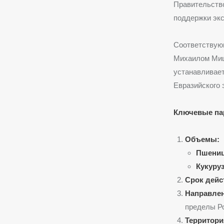
Правительство
поддержки экс
Соответствую
Михаилом Мишу
устанавливае
Евразийского 
Ключевые па
Объемы:
Пшениц
Кукуруз
Срок дейс
Направлен
пределы Ро
Территори