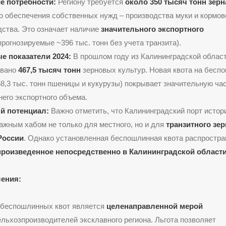
е потребности:
Региону требуется
около 350 тысяч тонн зерн
о обеспечения собственных нужд – производства муки и кормов
ства. Это означает наличие
значительного экспортного
прогнозируемые ~396 тыс. тонн без учета транзита).
е показатели 2024:
В прошлом году из Калининградской облас
овано
467,5 тысяч тонн
зерновых культур. Новая квота на бесп
68,3 тыс. тонн пшеницы и кукурузы) покрывает значительную ча
его экспортного объема.
й потенциал:
Важно отметить, что Калининградский порт истор
ажным хабом не только для местного, но и для
транзитного зер
России
. Однако установленная беспошлинная квота распростр
 произведенное непосредственно в Калининградской област
ения:
 беспошлинных квот является
целенаправленной мерой
льхозпроизводителей эксклавного региона. Льгота позволяет