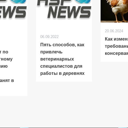
20.06.2024
06.09.2022
Как измен
Пять способов, как
требовани
т по
привлечь
консерва
тному
ветеринарных
нию
специалистов для
работы в деревнях
анят в