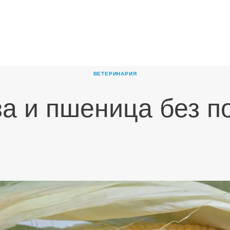
ГЛАВНАЯ
О
КОМПАНИИ
ВЕТЕРИНАРИЯ
ПРОДУКТЫ
за и пшеница без 
НОВОСТИ
КАРЬЕРА
ПАРТНЕРЫ
КОНТАКТЫ