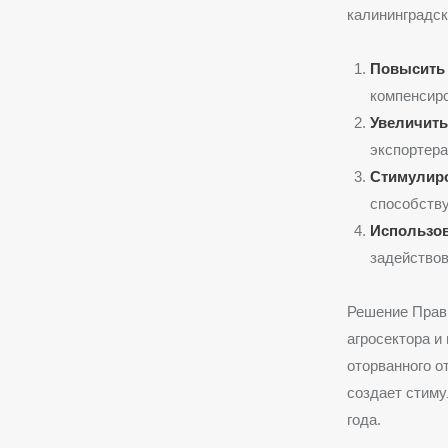
калининградск
Повысить 
компенсир
Увеличить
экспортера
Стимулиро
способству
Использов
задействов
Решение Прави
агросектора и
оторванного о
создает стиму
года.