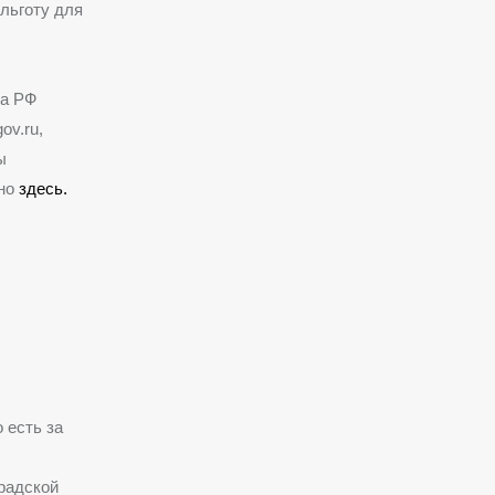
льготу для
ва РФ
ov.ru,
ы
но
здесь.
 есть за
радской