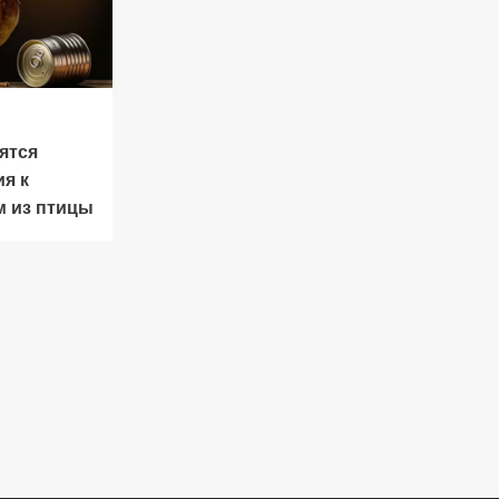
ятся
я к
м из птицы