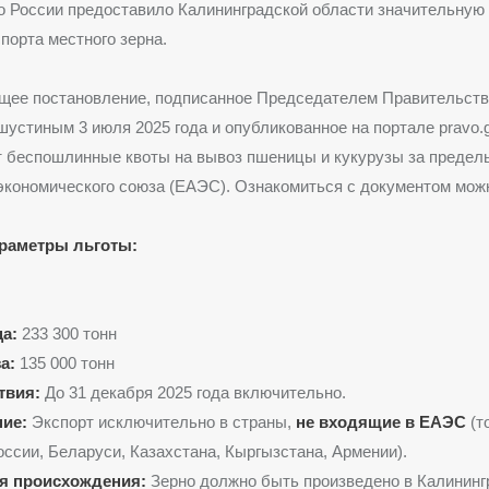
 России предоставило Калининградской области значительную 
порта местного зерна.
щее постановление, подписанное Председателем Правительст
стиным 3 июля 2025 года и опубликованное на портале pravo.g
т беспошлинные квоты на вывоз пшеницы и кукурузы за предел
экономического союза (ЕАЭС). Ознакомиться с документом мож
раметры льготы:
а:
233 300 тонн
а:
135 000 тонн
твия:
До 31 декабря 2025 года включительно.
ие:
Экспорт исключительно в страны,
не входящие в ЕАЭС
(то
ссии, Беларуси, Казахстана, Кыргызстана, Армении).
я происхождения:
Зерно должно быть произведено в Калининг