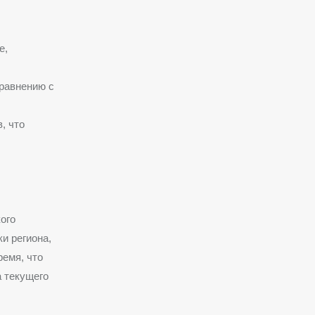
е,
равнению с
, что
ого
и региона,
ремя, что
а текущего