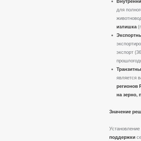
Внутренни
для полног
животновод
излишка
(
Экспортны
экспортир
экспорт (3
прошлогодн
Транзитны
является в
регионов 
на зерно,
Значение реш
Установление
поддержки
се