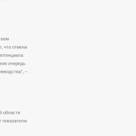
сеем
, что отмена
потенциала
свою очередь
еводства”, –
й области
ет показателю