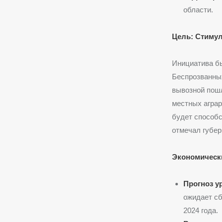
области.
Цель: Стиму
Инициатива б
Беспрозванных
вывозной пош
местных аграр
будет способс
отмечал губер
Экономически
Прогноз у
ожидает сб
2024 года.