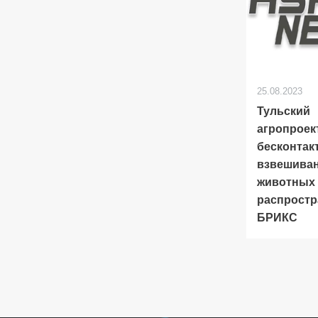
25.08.2023
Тульский
агропроек
бесконтак
взвешива
животных
распростр
БРИКС