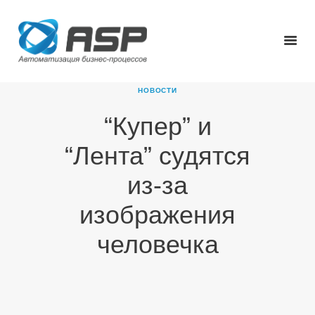
НОВОСТИ
“Купер” и
ГЛАВНАЯ
“Лента” судятся
О КОМПАНИИ
ПРОДУКТЫ
из-за
НОВОСТИ
изображения
КАРЬЕРА
ПАРТНЕРЫ
человечка
КОНТАКТЫ