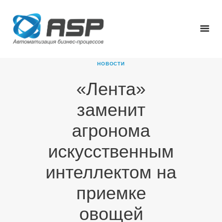
НОВОСТИ
«Лента»
ГЛАВНАЯ
заменит
О КОМПАНИИ
ПРОДУКТЫ
агронома
НОВОСТИ
искусственным
КАРЬЕРА
ПАРТНЕРЫ
интеллектом на
КОНТАКТЫ
приемке
овощей