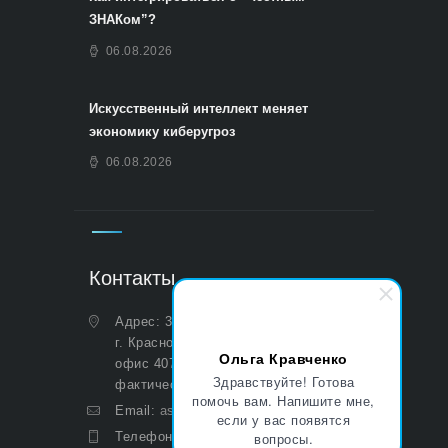
ЗНАКом”?
06.08.2026
Искусственный интеллект меняет
экономику киберугроз
06.08.2026
Контакты
Адрес: 350051, Краснодарский край,
г. Краснодар, ул. Дальняя, д. 27,
Ольга Кравченко
офис 407 (Юридический и
Здравствуйте! Готова
фактический)
помочь вам. Напишите мне,
Email:
asp@aoasp.ru
если у вас появятся
вопросы.
Телефон:
+7 (499) 380-83-05