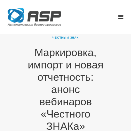
ЧЕСТНЫЙ ЗНАК
Маркировка,
ГЛАВНАЯ
импорт и новая
О КОМПАНИИ
ПРОДУКТЫ
отчетность:
НОВОСТИ
анонс
КАРЬЕРА
ПАРТНЕРЫ
вебинаров
КОНТАКТЫ
«Честного
ЗНАКа»