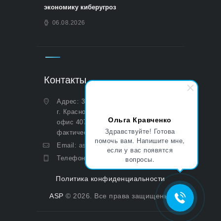
экономику киберугроз
06.08.2026
Контакты
Адрес: 350051, Краснодарский край,
г. Краснодар, ул. Дальняя, д. 27,
Ольга Кравченко
офис 407 (Юридический и
Здравствуйте! Готова
фактический)
помочь вам. Напишите мне,
Email:
asp@aoasp.ru
если у вас появятся
Телефон:
+7 (499) 380-83-05
вопросы.
Политика конфиденциальности
ASP
© 2026. Все права защищены.