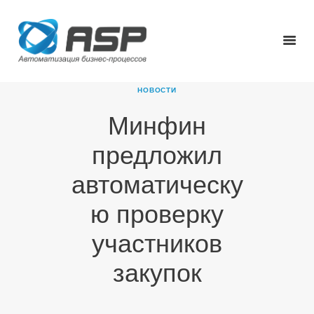
НОВОСТИ
Минфин
ГЛАВНАЯ
предложил
О КОМПАНИИ
ПРОДУКТЫ
автоматическу
НОВОСТИ
ю проверку
КАРЬЕРА
ПАРТНЕРЫ
участников
КОНТАКТЫ
закупок