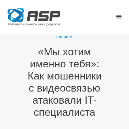
НОВОСТИ
«Мы хотим
ГЛАВНАЯ
именно тебя»:
О КОМПАНИИ
ПРОДУКТЫ
Как мошенники
НОВОСТИ
с видеосвязью
КАРЬЕРА
ПАРТНЕРЫ
атаковали IT-
КОНТАКТЫ
специалиста