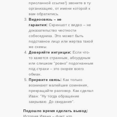
присланной ссылке!) звоните в ту
организацию, от имени которой к
вам обратились.
Видеосвязь – не
гарантия:
Скриншот с видео – не
доказательство честности
собеседника. Это может быть
подставное лицо или жертва такой
же схемы.
Доверяйте интуиции:
Если что-
то кажется странным, абсурдным
или слишком “ровно” подогнанным
под страхи – это скорее всего
обман.
Прервите связь:
Как только
возникают малейшие сомнения,
прекращайте разговор. Как сделал
Иван: “Ну тогда обращение
закрываю. До свидания”.
Подошло время сделать вывод:
История Ивана – факт, что