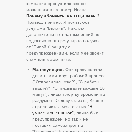
компания пропустила звонок
мошенников на номер Ивана.
Почему абоненты не защищены?
Приведу пример. Я пользуюсь
услугами “Билайн”. Никаких
дополнительных платных опций не
подключала, но регулярно получаю
от “Билайн” защиту с
предупреждениями, если мне звонит
спам или мошенники.
Манипуляция:
Они сразу начали
давить, имитируя рабочий процесс
(“Отпросились уже?”, “С работы
вышли?”, “Отписывайте каждые 10
минут”), лишая жертву времени на
раздумья. К слову сказать, Иван в
апреле читал мою статью
“Я
умнее мошенников”
, лично был
предупрежден, но так и не
поставил самозапрет на
“Госуслуги”. На момент написания