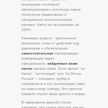
мошенники постоянно
эволюционируют, используя новые
технологии (видеосвязь) и
изощренные психологические
приемы. Никто не застрахован на
100%.
Ключевая защита – критическое
мышление, отказ от действий под
давлением и обязательная
самостоятельная
перепроверка
информации через
официальные,
найденные вами
лично
каналы связи. Если звонят “из
банка”, “из полиции” или “из Почты
России” – положите трубку и
перезвоните в эту организацию сами
по известному номеру. Это простое
правило спасет ваши деньги и нервы.
В завершении данной статьи,
напомню, что самое простое, как вы