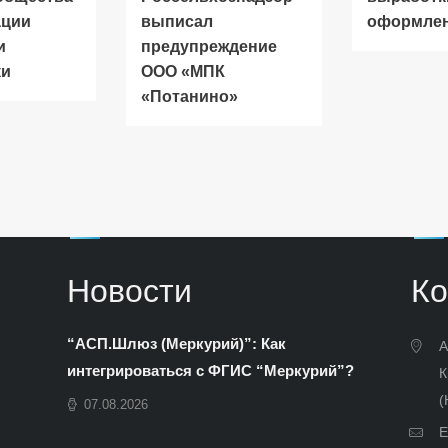
ации
выписал
оформле
и
предупреждение
ки
ООО «МПК
«Потанино»
Новости
Ко
“АСП.Шлюз (Меркурий)”: Как
А
интегрироваться с ФГИС “Меркурий”?
К
(
07.08.2026
E