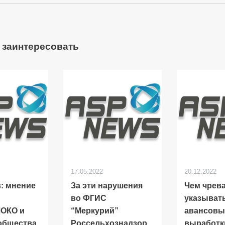
 заинтересовать
17.05.2022
20.12.2022
: мнение
За эти нарушения
Чем чрев
во ФГИС
указыват
ОКО и
“Меркурий”
авансовы
общества
Россельхознадзор
выработк