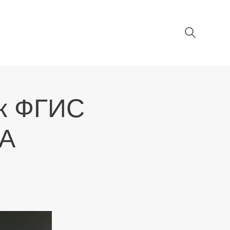
 к ФГИС
ИА