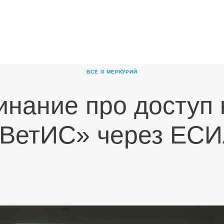
ГЛАВНАЯ
О
КОМПАНИИ
ВСЁ О МЕРКУРИЙ
ПРОДУКТЫ
нание про доступ
НОВОСТИ
КАРЬЕРА
ВетИС» через ЕС
ПАРТНЕРЫ
КОНТАКТЫ