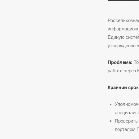
Россельхознад
информационн
Единую систем
утвержденным 
Проблема:
То
работе через
Крайний срок
Уполномоч
специалист
Проверить 
порталом Г