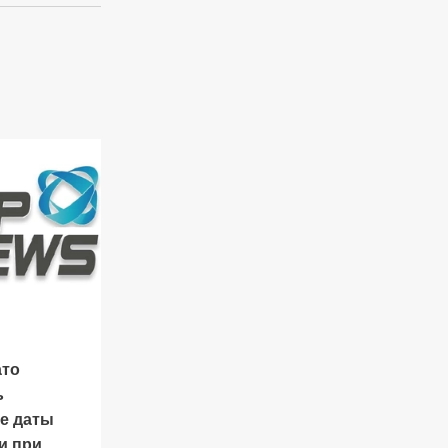
ато
ь
е даты
и при