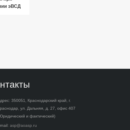
нии эВСД
нтакты
дрес: 350051, Краснодарский край, г.
раснодар, ул. Дальняя, д. 27, офис 407
Юридический и фактический)
mail:
asp@aoasp.ru