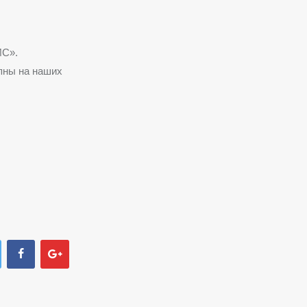
ИС».
пны на наших