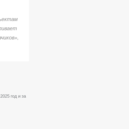
бъектам
иливает
чиков»,
2025 год и за