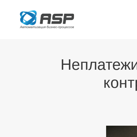
Неплатежи
конт