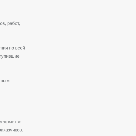
в, работ,
ния по всей
ступившие
стным
 ведомство
аказчиков.