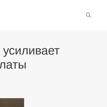
 усиливает
платы