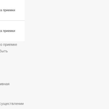
та приемки
та приемки
 о приемке
 быть
ивная
осуществлении