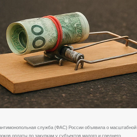
антимонопольная служба (ФАС) России объявила о масштабной
оков оплаты по закупкам у субъектов малого и среднего