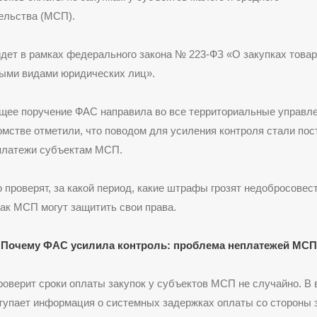
ельства (МСП).
дет в рамках федерального закона № 223-ФЗ «О закупках товаро
ными видами юридических лиц».
щее поручение ФАС направила во все территориальные управле
омстве отметили, что поводом для усиления контроля стали по
платежи субъектам МСП.
о проверят, за какой период, какие штрафы грозят недобросове
как МСП могут защитить свои права.
Почему ФАС усилила контроль: проблема неплатежей МСП
оверит сроки оплаты закупок у субъектов МСП не случайно. В
тупает информация о системных задержках оплаты со стороны з