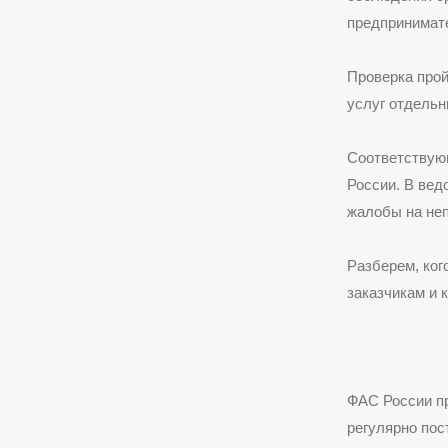
предпринимат
Проверка прой
услуг отдель
Соответствую
России. В вед
жалобы на не
Разберем, ког
заказчикам и 
ФАС России пр
регулярно пос