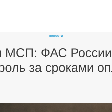
ГЛАВНАЯ
О
КОМПАНИИ
НОВОСТИ
ПРОДУКТЫ
 МСП: ФАС России
НОВОСТИ
КАРЬЕРА
роль за сроками о
ПАРТНЕРЫ
КОНТАКТЫ