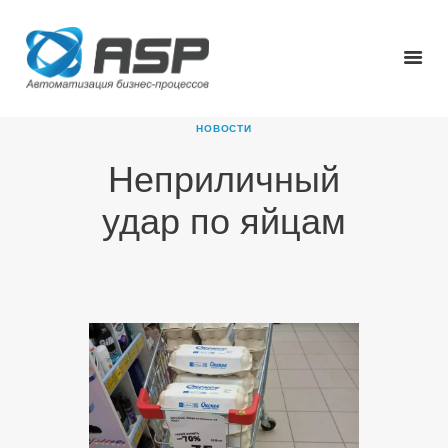
НОВОСТИ
Неприличный
ГЛАВНАЯ
удар по яйцам
О КОМПАНИИ
ПРОДУКТЫ
НОВОСТИ
КАРЬЕРА
ПАРТНЕРЫ
КОНТАКТЫ