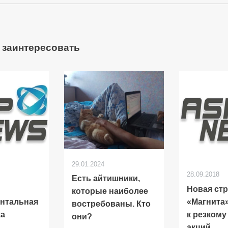
 заинтересовать
29.01.2024
28.09.2018
Есть айтишники,
Новая стр
которые наиболее
нтальная
«Магнита
востребованы. Кто
ка
к резком
они?
акций