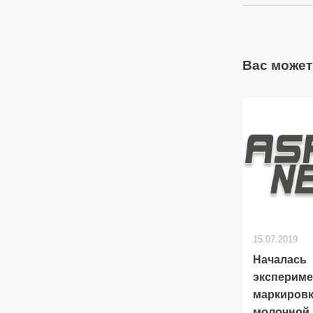
Вас может
15.07.2019
Началась
экспериме
маркиров
молочной