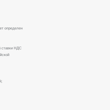
дет определен
й ставки НДС
ийской
й;