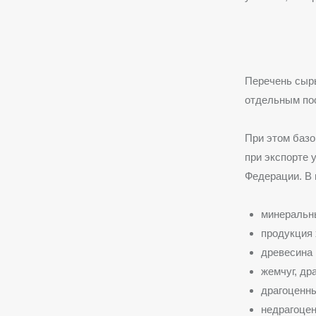
Перечень сырь
отдельным по
При этом базо
при экспорте 
Федерации. В 
минеральн
продукция 
древесина 
жемчуг, др
драгоценн
недрагоцен