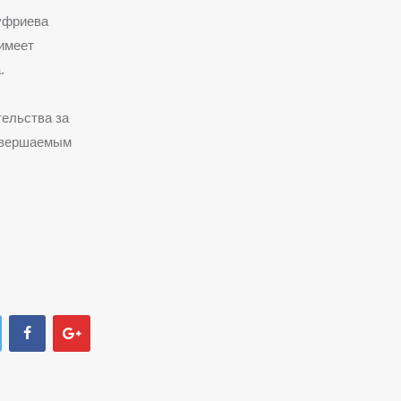
уфриева
 имеет
.
тельства за
совершаемым