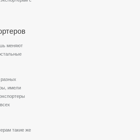
ортеров
ишь меняют
 остальные
 разных
ры, имели
 экспортеры
 всех
ерам такие же