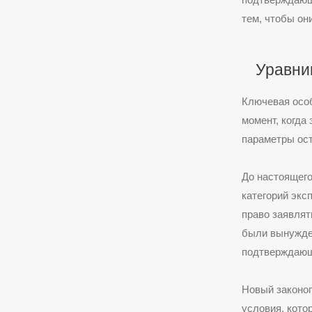
тем, чтобы он
Уравни
Ключевая особ
момент, когда
параметры ос
До настоящего
категорий экс
право заявлят
были вынужден
подтверждающ
Новый законоп
условия, кото