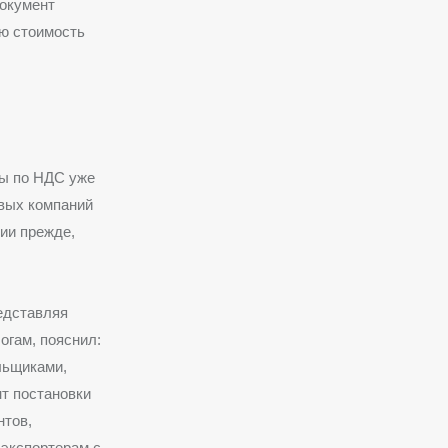
Документ
ю стоимость
ты по НДС уже
евых компаний
ии прежде,
едставляя
огам, пояснил:
льщиками,
т постановки
нтов,
экспортерам с