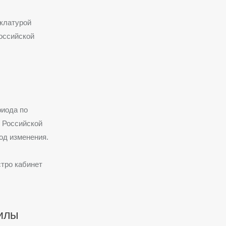
нклатурой
оссийской
риода по
м Российской
од изменения.
стро кабинет
силы