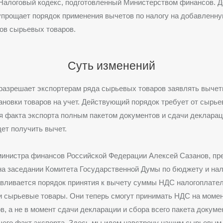
Налоговый кодекс, подготовленный Министерством финансов. 
прощает порядок применения вычетов по налогу на добавленну
ов сырьевых товаров.
Суть изменений
разрешает экспортерам ряда сырьевых товаров заявлять выче
ановки товаров на учет. Действующий порядок требует от сырь
 факта экспорта полным пакетом документов и сдачи декларац
ет получить вычет.
министра финансов Российской Федерации Алексей Сазанов, пр
на заседании Комитета Государственной Думы по бюджету и нал
авливается порядок принятия к вычету суммы НДС налогоплате
 сырьевые товары. Они теперь смогут принимать НДС на момен
ов, а не в момент сдачи декларации и сбора всего пакета докуме
его факт экспорта. Здесь мы идем навстречу нашим сырьевым 