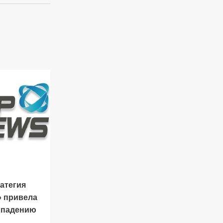
атегия
» привела
у падению