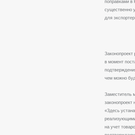
поправками в 
существенно у
для экспортер
Законопроект 
в момент пост
подтверждения
чем можно буд
Заместитель 
законопроект 
«Здесь устан
реализующими
на учет товар
подтверждающ