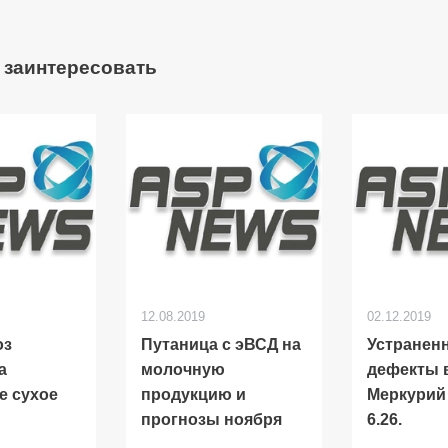
 заинтересовать
12.08.2019
02.12.2019
оз
Путаница с эВСД на
Устранен
а
молочную
дефекты 
е сухое
продукцию и
Меркурий
прогнозы ноября
6.26.