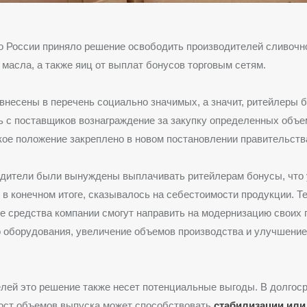
 России приняло решение освободить производителей сливочно
 масла, а также яиц от выплат бонусов торговым сетям.
внесены в перечень социально значимых, а значит, ритейлеры 
ь с поставщиков вознаграждение за закупку определенных объе
кое положение закреплено в новом постановлении правительств
одители были вынуждены выплачивать ритейлерам бонусы, что
, в конечном итоге, сказывалось на себестоимости продукции. Т
 средства компании смогут направить на модернизацию своих 
о оборудования, увеличение объемов производства и улучшение
лей это решение также несет потенциальные выгоды. В долгос
рост объемов выпуска может способствовать
стабилизации или