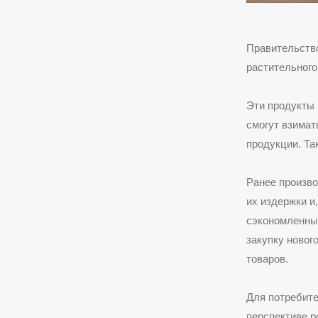
Правительство
растительного
Эти продукты 
смогут взимат
продукции. Та
Ранее произв
их издержки и
сэкономленные
закупку новог
товаров.
Для потребите
перспективе 