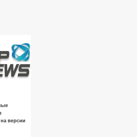
ные
в
 на версии