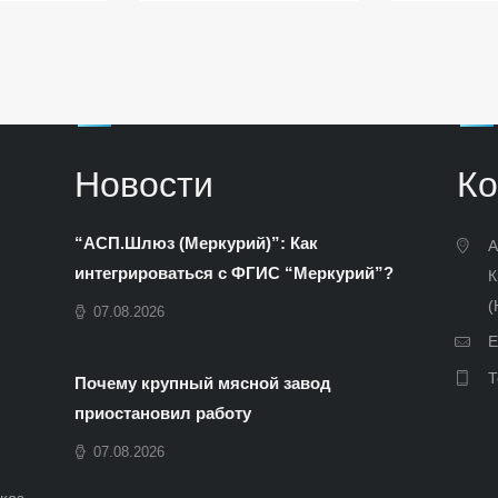
Новости
Ко
“АСП.Шлюз (Меркурий)”: Как
А
интегрироваться с ФГИС “Меркурий”?
К
(
07.08.2026
E
Т
Почему крупный мясной завод
приостановил работу
07.08.2026