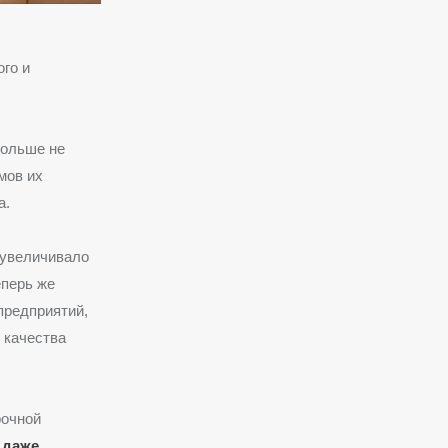
го и
больше не
мов их
а.
 увеличивало
еперь же
предприятий,
 качества
рочной
 даже