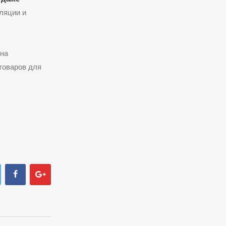
ляции и
 на
товаров для