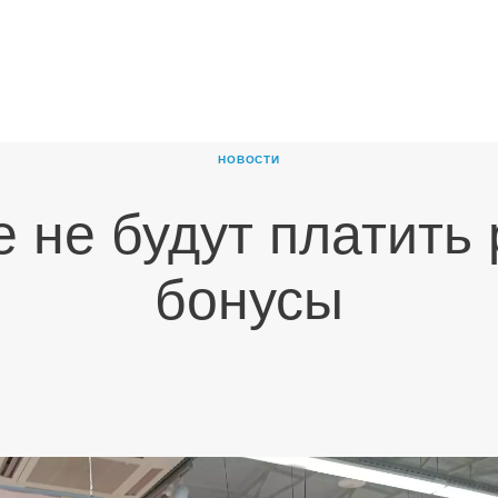
ГЛАВНАЯ
О
КОМПАНИИ
НОВОСТИ
ПРОДУКТЫ
 не будут платить
НОВОСТИ
КАРЬЕРА
бонусы
ПАРТНЕРЫ
КОНТАКТЫ