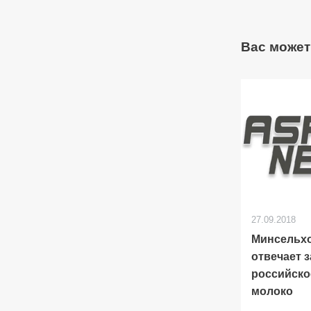
Вас может
27.09.2018
Минсельх
отвечает з
российско
молоко