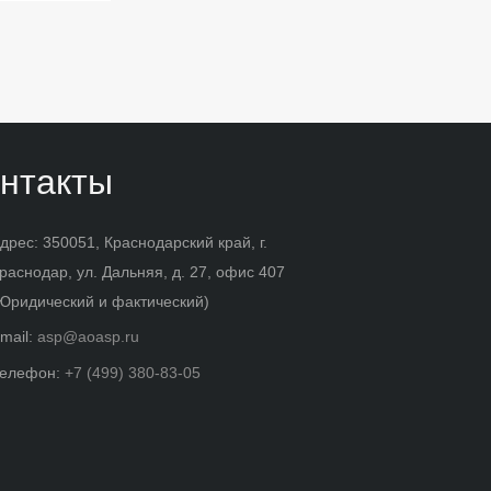
нтакты
дрес: 350051, Краснодарский край, г.
раснодар, ул. Дальняя, д. 27, офис 407
Юридический и фактический)
mail:
asp@aoasp.ru
елефон:
+7 (499) 380-83-05