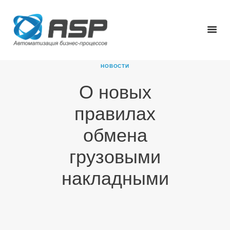
НОВОСТИ
О новых
ГЛАВНАЯ
правилах
О КОМПАНИИ
ПРОДУКТЫ
обмена
НОВОСТИ
грузовыми
КАРЬЕРА
ПАРТНЕРЫ
накладными
КОНТАКТЫ