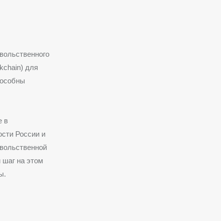
овольственного
kchain) для
пособны
е в
ости России и
овольственной
 шаг на этом
ы.