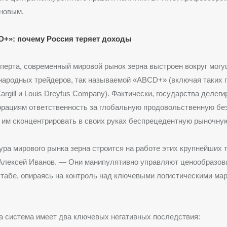
новым.
+»: почему Россия теряет доходы
перта, современный мировой рынок зерна выстроен вокруг мог
ародных трейдеров, так называемой «ABCD+» (включая таких ги
argill и Louis Dreyfus Company). Фактически, государства делег
рациям ответственность за глобальную продовольственную бе
 им сконцентрировать в своих руках беспрецедентную рыночную
ура мирового рынка зерна строится на работе этих крупнейших 
 Алексей Иванов. — Они манипулятивно управляют ценообразов
табе, опираясь на контроль над ключевыми логистическими ма
а система имеет два ключевых негативных последствия: