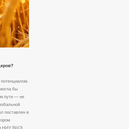
деров?
 потенциалом.
 могла бы
ом пути — не
глобальной
ыл поставлен в
тором
ом НИУ ВШЭ