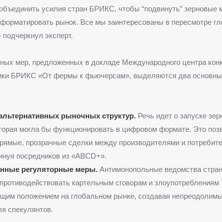
объединить усилия стран БРИКС, чтобы “подвинуть” зерновые 
форматировать рынок. Все мы заинтересованы в пересмотре г
 подчеркнул эксперт.
ных мер, предложенных в докладе Международного центра кон
тики БРИКС «От фермы к фьючерсам», выделяются два основн
альтернативных рыночных структур.
Речь идет о запуске зер
орая могла бы функционировать в цифровом формате. Это поз
рямые, прозрачные сделки между производителями и потребит
инуя посредников из «ABCD+».
нные регуляторные меры.
Антимонопольные ведомства стра
противодействовать картельным сговорам и злоупотреблениям
щим положением на глобальном рынке, создавая непреодолим
я спекулянтов.