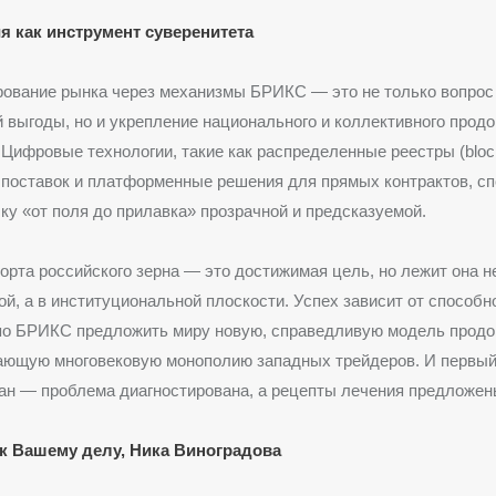
 как инструмент суверенитета
ование рынка через механизмы БРИКС — это не только вопрос
 выгоды, но и укрепление национального и коллективного прод
 Цифровые технологии, такие как распределенные реестры (bloc
 поставок и платформенные решения для прямых контрактов, с
ку «от поля до прилавка» прозрачной и предсказуемой.
орта российского зерна — это достижимая цель, но лежит она н
ой, а в институциональной плоскости. Успех зависит от способн
 по БРИКС предложить миру новую, справедливую модель прод
ающую многовековую монополию западных трейдеров. И первый
ан — проблема диагностирована, а рецепты лечения предложен
к Вашему делу, Ника Виноградова