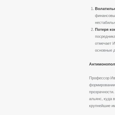
Волатильн
финансовых
нестабильн
Потеря ко
посредника
отмечает И
основные д
Антимонополь
Профессор Ива
формировании 
прозрачности
альянс, куда 
крупнейшие им