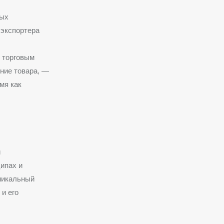
ных
 экспортера
 торговым
ние товара, —
мя как
и
ипах и
никальный
 и его