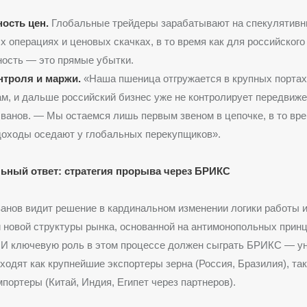
ость цен.
Глобальные трейдеры зарабатывают на спекулятив
 операциях и ценовых скачках, в то время как для российского
ость — это прямые убытки.
нтроля и маржи.
«Наша пшеница отгружается в крупных портах
м, и дальше российский бизнес уже не контролирует передвиже
ванов. — Мы остаемся лишь первым звеном в цепочке, в то вре
оходы оседают у глобальных перекупщиков».
ный ответ: стратегия прорыва через БРИКС
нов видит решение в кардинальном изменении логики работы 
новой структуры рынка, основанной на антимонопольных принц
. И ключевую роль в этом процессе должен сыграть БРИКС — у
входят как крупнейшие экспортеры зерна (Россия, Бразилия), так
портеры (Китай, Индия, Египет через партнеров).