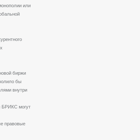
монополии или
лобальной
курентного
ых
новой биржи
волило бы
елями внутри
н БРИКС могут
ые правовые