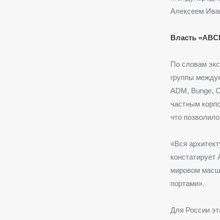
Алексеем Ива
Власть «ABCD
По словам экс
группы междун
ADM, Bunge, C
частным корпо
что позволило
«Вся архитект
констатирует
мировом масш
портами».
Для России эт