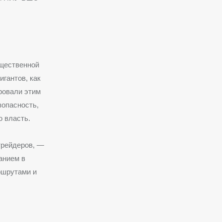
ущественной
гантов, как
ировали этим
зопасность,
 власть.
трейдеров, —
анием в
ршрутами и