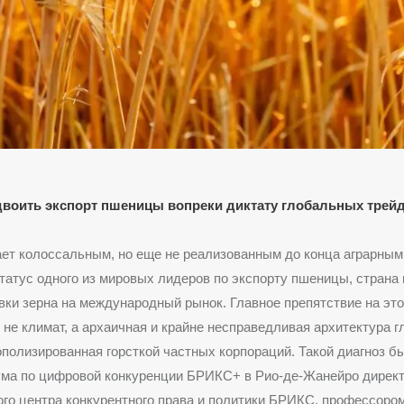
двоить экспорт пшеницы вопреки диктату глобальных трей
ет колоссальным, но еще не реализованным до конца аграрным
татус одного из мировых лидеров по экспорту пшеницы, страна
вки зерна на международный рынок. Главное препятствие на эт
 не климат, а архаичная и крайне несправедливая архитектура 
ополизированная горсткой частных корпораций. Такой диагноз б
рума по цифровой конкуренции БРИКС+ в Рио-де-Жанейро дирек
го центра конкурентного права и политики БРИКС, профессор