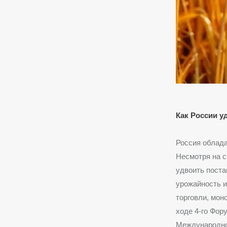
Как России у
Россия облада
Несмотря на с
удвоить поста
урожайность и
торговли, мон
ходе 4-го Фо
Международно