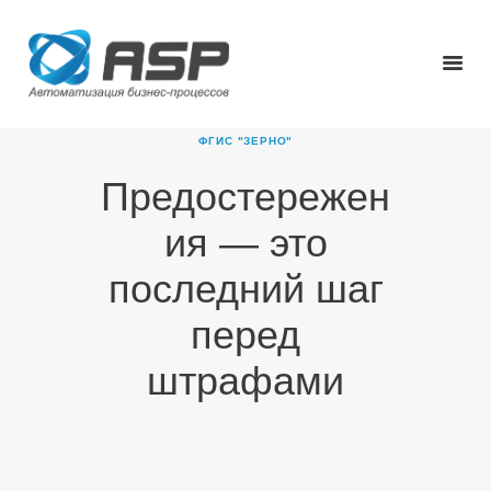
ФГИС "ЗЕРНО"
Предостережен
ГЛАВНАЯ
ия — это
О КОМПАНИИ
ПРОДУКТЫ
последний шаг
НОВОСТИ
перед
КАРЬЕРА
ПАРТНЕРЫ
штрафами
КОНТАКТЫ