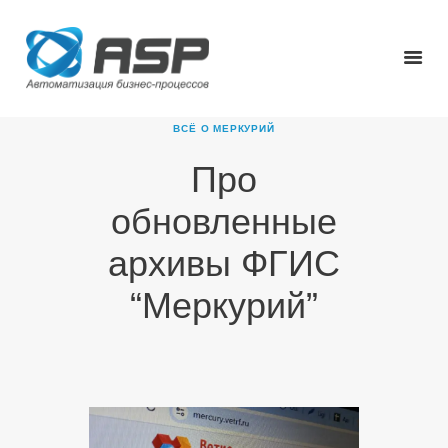
ВСЁ О МЕРКУРИЙ
Про
ГЛАВНАЯ
обновленные
О КОМПАНИИ
ПРОДУКТЫ
архивы ФГИС
НОВОСТИ
“Меркурий”
КАРЬЕРА
ПАРТНЕРЫ
КОНТАКТЫ