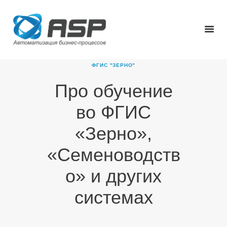
ФГИС "ЗЕРНО"
Про обучение
ГЛАВНАЯ
во ФГИС
О КОМПАНИИ
ПРОДУКТЫ
«Зерно»,
НОВОСТИ
«Семеноводств
КАРЬЕРА
ПАРТНЕРЫ
о» и других
КОНТАКТЫ
системах