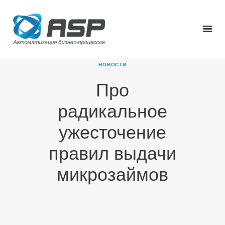
НОВОСТИ
Про
ГЛАВНАЯ
радикальное
О КОМПАНИИ
ПРОДУКТЫ
ужесточение
НОВОСТИ
правил выдачи
КАРЬЕРА
ПАРТНЕРЫ
микрозаймов
КОНТАКТЫ