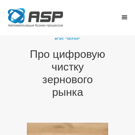
ФГИС "ЗЕРНО"
Про цифровую
ГЛАВНАЯ
чистку
О КОМПАНИИ
ПРОДУКТЫ
зернового
НОВОСТИ
рынка
КАРЬЕРА
ПАРТНЕРЫ
КОНТАКТЫ