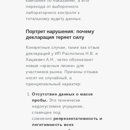
кампания по наказанию, а итог
перехода от выборочного
лабораторного контроля к
тотальному аудиту данных.
Портрет нарушения: почему
декларация теряет силу
Конкретные случаи, такие как отзыв
деклараций у ИП Распопина Н.В. и
Хацкевич А.Н., четко обозначают
новые «красные линии» для
участников рынка. Причины отзыва
носят не случайный, а
принципиальный характер:
Отсутствие данных о массе
пробы.
Это технически
недопустимое упущение,
ставящее под
сомнение
репрезентативность и
легитимность всех