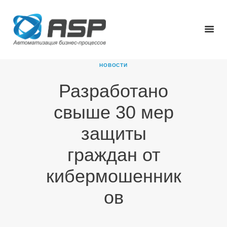
НОВОСТИ
Разработано
ГЛАВНАЯ
свыше 30 мер
О КОМПАНИИ
ПРОДУКТЫ
защиты
НОВОСТИ
граждан от
КАРЬЕРА
ПАРТНЕРЫ
кибермошенник
КОНТАКТЫ
ов