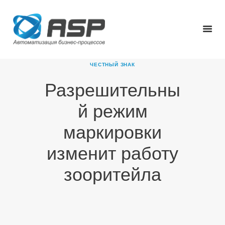
ЧЕСТНЫЙ ЗНАК
Разрешительны
ГЛАВНАЯ
й режим
О КОМПАНИИ
ПРОДУКТЫ
маркировки
НОВОСТИ
изменит работу
КАРЬЕРА
ПАРТНЕРЫ
зооритейла
КОНТАКТЫ