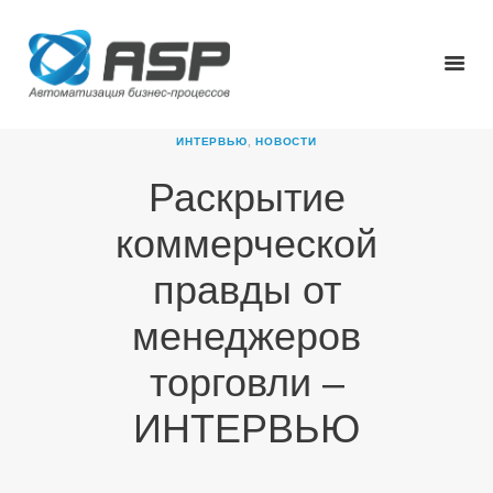
ИНТЕРВЬЮ
,
НОВОСТИ
Раскрытие
ГЛАВНАЯ
коммерческой
О КОМПАНИИ
ПРОДУКТЫ
правды от
НОВОСТИ
менеджеров
КАРЬЕРА
ПАРТНЕРЫ
торговли –
КОНТАКТЫ
ИНТЕРВЬЮ