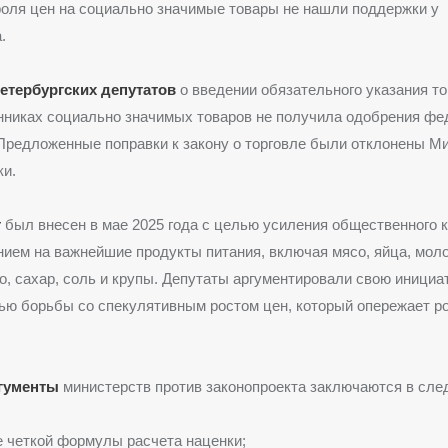
оля цен на социально значимые товары не нашли поддержки у
.
етербургских депутатов
о введении обязательного указания то
енниках социально значимых товаров не получила одобрения ф
Предложенные поправки к закону о торговле были отклонены М
ки.
т
был внесен в мае 2025 года с целью усиления общественного 
ием на важнейшие продукты питания, включая мясо, яйца, мол
о, сахар, соль и крупы. Депутаты аргументировали свою инициа
ю борьбы со спекулятивным ростом цен, который опережает р
гументы
министерств против законопроекта заключаются в сл
 четкой формулы расчета наценки;