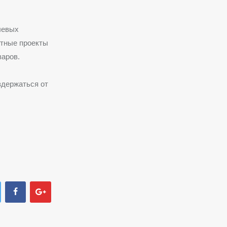
левых
отные проекты
варов.
здержаться от