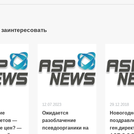
 заинтересовать
12.07.2023
29.12.2018
ие
Ожидается
Новогодн
етов —
разоблачение
поздравл
е цен? —
псевдоорганики на
ген.дирек