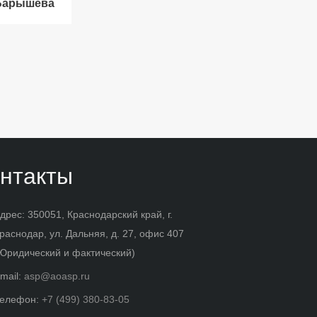
Барышева
нтакты
дрес: 350051, Краснодарский край, г.
раснодар, ул. Дальняя, д. 27, офис 407
Юридический и фактический)
mail:
asp@aoasp.ru
елефон:
+7 (499) 380-83-05