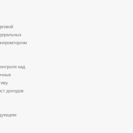
рговой
едеральных
инпромторгом
контроля над
очные
тиву
ост доходов
едующем: