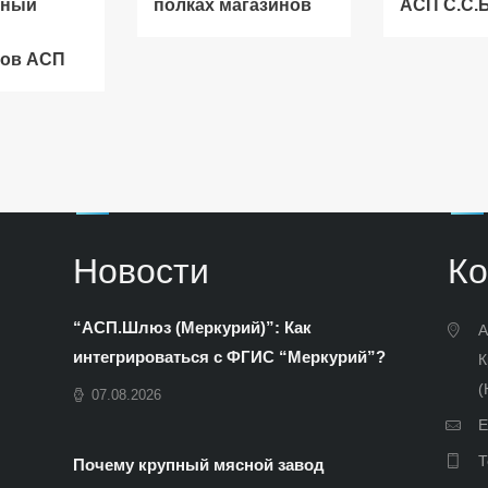
вный
полках магазинов
АСП С.С.
тов АСП
Новости
Ко
“АСП.Шлюз (Меркурий)”: Как
А
интегрироваться с ФГИС “Меркурий”?
К
(
07.08.2026
E
Т
Почему крупный мясной завод