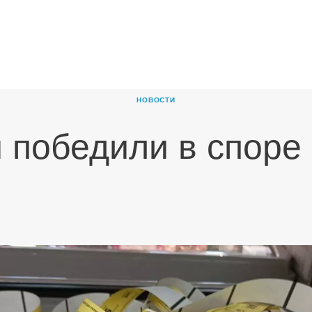
ГЛАВНАЯ
О
КОМПАНИИ
НОВОСТИ
ПРОДУКТЫ
 победили в споре 
НОВОСТИ
КАРЬЕРА
ПАРТНЕРЫ
КОНТАКТЫ