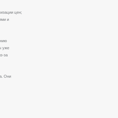
изации цен;
ями и
ению
ы уже
з-за
а. Они