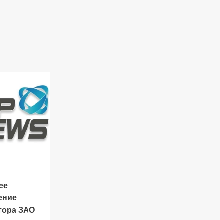
ее
ение
тора ЗАО