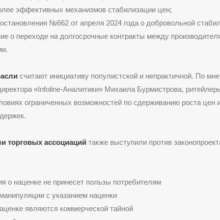
олее эффективных механизмов стабилизации цен;
остановления №662 от апреля 2024 года о добровольной стабил
е о переходе на долгосрочные контракты между производител
и.
расли
считают инициативу популистской и непрактичной. По мн
директора «Infoline-Аналитики» Михаила Бурмистрова, ритейлер
ловиях ограниченных возможностей по сдерживанию роста цен и
держек.
и торговых ассоциаций
также выступили против законопроект
 о наценке не принесет пользы потребителям
манипуляции с указанием наценки
аценке являются коммерческой тайной