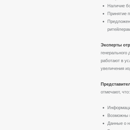
Наличие б
Принятие п
Предложени
ритейлерам
Эксперты от
генерального 
работают в ус
увеличения из
Представител
отмечают, что:
Информация
Возможны 
Данные о н