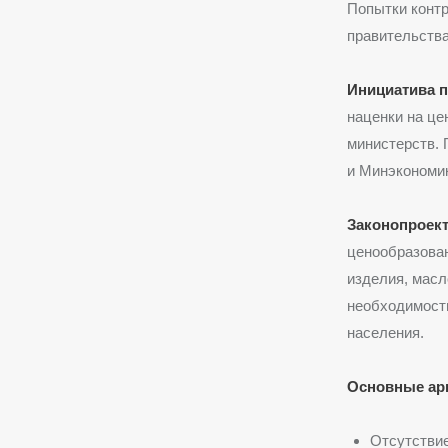
Попытки контр
правительства
Инициатива п
наценки на ц
министерств. 
и Минэкономи
Законопроек
ценообразован
изделия, масл
необходимость
населения.
Основные ар
Отсутствие