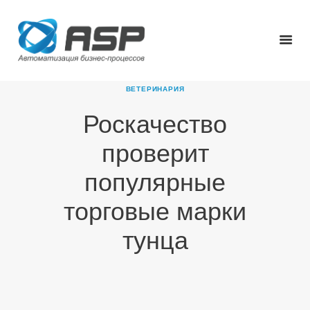
ВЕТЕРИНАРИЯ
Роскачество
ГЛАВНАЯ
проверит
О КОМПАНИИ
ПРОДУКТЫ
популярные
НОВОСТИ
торговые марки
КАРЬЕРА
ПАРТНЕРЫ
тунца
КОНТАКТЫ