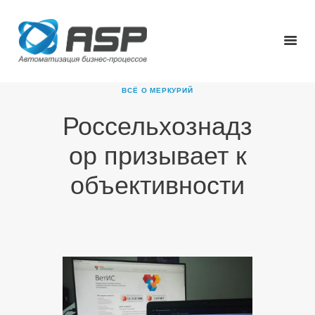
ВСЁ О МЕРКУРИЙ
Россельхознадз
ГЛАВНАЯ
ор призывает к
О КОМПАНИИ
ПРОДУКТЫ
объективности
НОВОСТИ
КАРЬЕРА
ПАРТНЕРЫ
КОНТАКТЫ