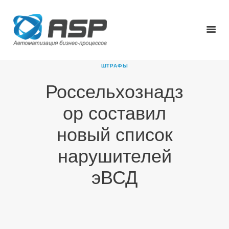
ШТРАФЫ
Россельхознадз
ГЛАВНАЯ
ор составил
О КОМПАНИИ
ПРОДУКТЫ
новый список
НОВОСТИ
нарушителей
КАРЬЕРА
ПАРТНЕРЫ
эВСД
КОНТАКТЫ