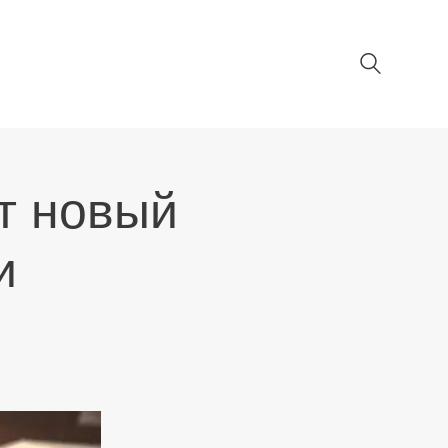
т новый
и