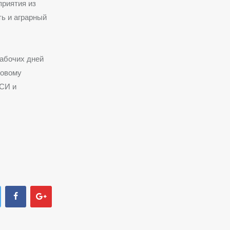
приятия из
ть и аграрный
рабочих дней
новому
АСИ и