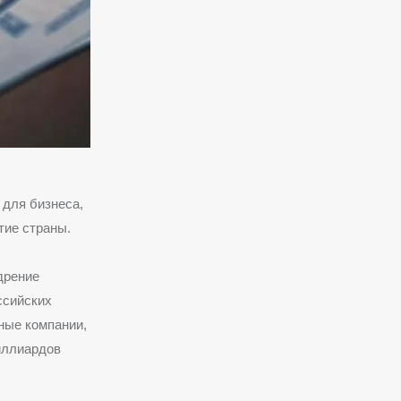
 для бизнеса,
тие страны.
дрение
ссийских
ные компании,
иллиардов