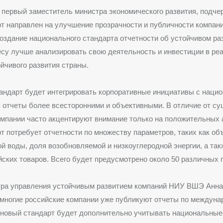
 первый заместитель министра экономического развития, подчер
т направлен на улучшение прозрачности и публичности компани
создание национального стандарта отчетности об устойчивом ра
су лучше анализировать свою деятельность и инвестиции в ре
ойчивого развития страны.
андарт будет интегрировать корпоративные инициативы с наци
 отчеты более всесторонними и объективными. В отличие от с
компании часто акцентируют внимание только на положительных 
т потребует отчетности по множеству параметров, таких как об
й воды, доля возобновляемой и низкоуглеродной энергии, а так
йских товаров. Всего будет предусмотрено около 50 различных 
тра управления устойчивым развитием компаний НИУ ВШЭ Анна
 многие российские компании уже публикуют отчеты по междун
 новый стандарт будет дополнительно учитывать национальные