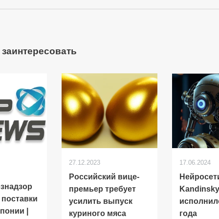
 заинтересовать
27.12.2023
17.06.2024
Российский вице-
Нейросет
знадзор
премьер требует
Kandinsk
 поставки
усилить выпуск
исполнил
понии |
куриного мяса
года