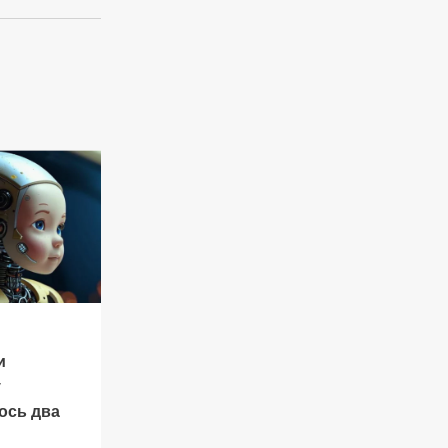
и
y
ось два