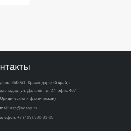
нтакты
дрес: 350051, Краснодарский край, г.
раснодар, ул. Дальняя, д. 27, офис 407
Юридический и фактический)
mail:
asp@aoasp.ru
елефон:
+7 (499) 380-83-05