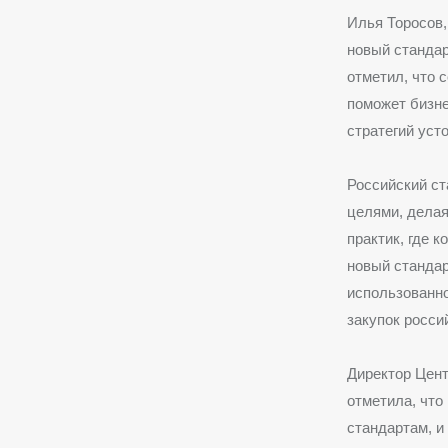
Илья Торосов,
новый стандар
отметил, что 
поможет бизне
стратегий уст
Российский ст
целями, делая
практик, где 
новый стандар
использованно
закупок росси
Директор Цен
отметила, что
стандартам, и