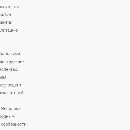
кнул, что
й. Он
звитии
ализацию
ональными
уществующих
аспектах,
ъем
же процент
показателей.
 Веселова
ародным
 особенности.