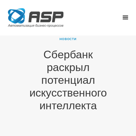
НОВОСТИ
Сбербанк
ГЛАВНАЯ
раскрыл
О КОМПАНИИ
ПРОДУКТЫ
потенциал
НОВОСТИ
искусственного
КАРЬЕРА
ПАРТНЕРЫ
интеллекта
КОНТАКТЫ