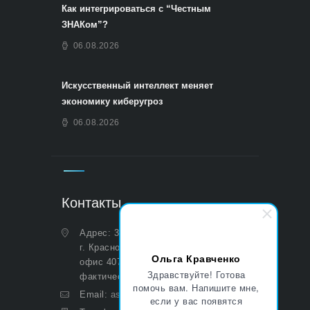
Как интегрироваться с “Честным
ЗНАКом”?
06.08.2026
Искусственный интеллект меняет
экономику киберугроз
06.08.2026
Контакты
Адрес: 350051, Краснодарский край,
г. Краснодар, ул. Дальняя, д. 27,
Ольга Кравченко
офис 407 (Юридический и
Здравствуйте! Готова
фактический)
помочь вам. Напишите мне,
Email:
asp@aoasp.ru
если у вас появятся