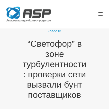
НОВОСТИ
“Светофор” в
ГЛАВНАЯ
зоне
О КОМПАНИИ
ПРОДУКТЫ
турбулентности
НОВОСТИ
: проверки сети
КАРЬЕРА
ПАРТНЕРЫ
вызвали бунт
КОНТАКТЫ
поставщиков