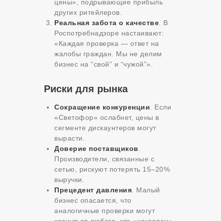
цены», подрывающие прибыль
других ритейлеров.
Реальная забота о качестве
. В
Роспотребнадзоре настаивают:
«Каждая проверка — ответ на
жалобы граждан. Мы не делим
бизнес на “свой” и “чужой”».
Риски для рынка
Сокращение конкуренции
. Если
«Светофор» ослабнет, цены в
сегменте дискаунтеров могут
вырасти.
Доверие поставщиков
.
Производители, связанные с
сетью, рискуют потерять 15–20%
выручки.
Прецедент давления
. Малый
бизнес опасается, что
аналогичные проверки могут
коснуться любого, кто «неугоден».