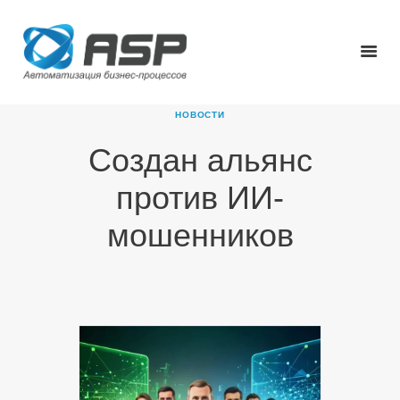
НОВОСТИ
Создан альянс
ГЛАВНАЯ
против ИИ-
О КОМПАНИИ
ПРОДУКТЫ
мошенников
НОВОСТИ
КАРЬЕРА
ПАРТНЕРЫ
КОНТАКТЫ