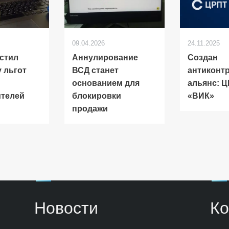
09.04.2026
24.11.2025
стил
Аннулирование
Создан
 льгот
ВСД станет
антиконт
основанием для
альянс: Ц
ителей
блокировки
«ВИК»
продажи
Новости
Ко