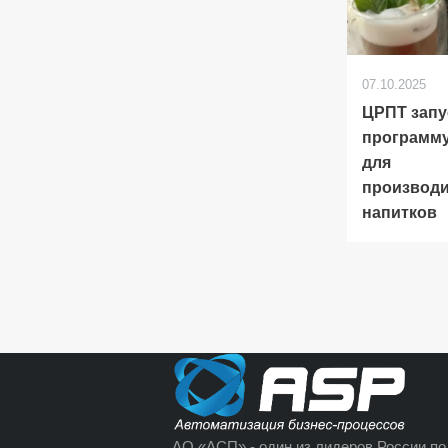
07.10.2025
ЦРПТ запу
программу
для
производ
напитков
АО «АСП» - один из лидеров России по