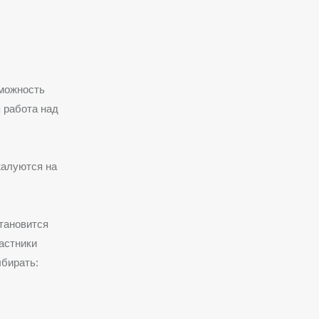
зможность
 работа над
жалуются на
тановится
астники
ыбирать: