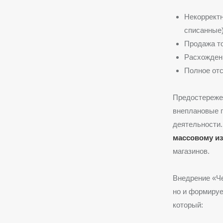
Некорректн
списанные)
Продажа то
Расхождени
Полное отс
Предостереже
внеплановые п
деятельности.
массовому и
магазинов.
Внедрение «Че
но и формируе
который: