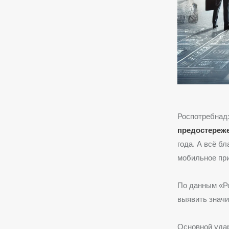
Роспотребнадз
предостереж
года. А всё б
мобильное пр
По данным «Ро
выявить значи
Основной уда