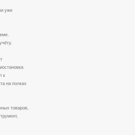
ли уже
еме.
учёту.
ют
иостановка
л к
та на полках
нных товаров,
трумент,