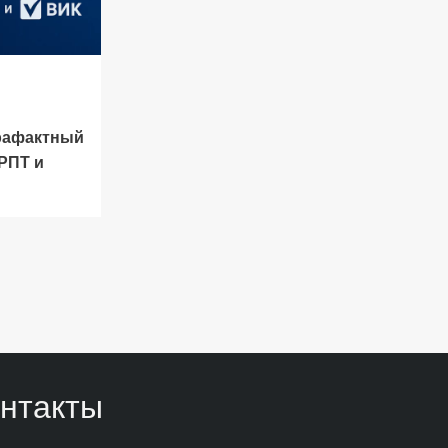
рафактный
РПТ и
нтакты