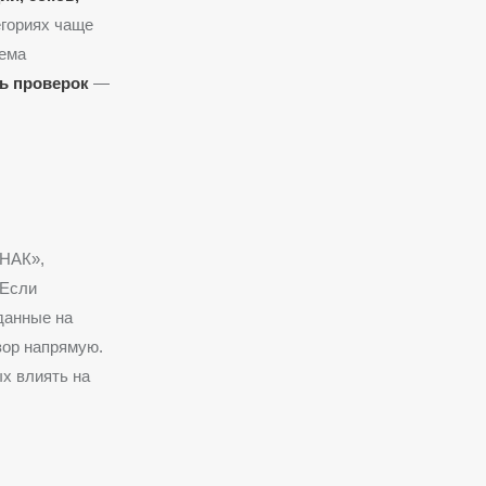
егориях чаще
тема
ь проверок
—
ЗНАК»,
 Если
данные на
зор напрямую.
х влиять на