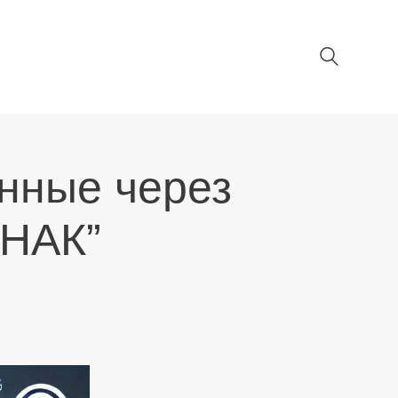
нные через
ЗНАК”