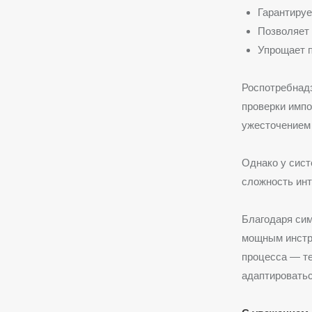
Гарантируе
Позволяет 
Упрощает п
Роспотребнад
проверки импо
ужесточением 
Однако у сист
сложность инт
Благодаря сим
мощным инстр
процесса — те
адаптироватьс