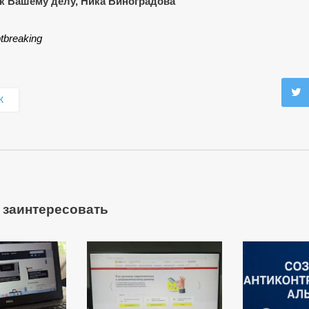
к Вашему делу, Ника Виноградова
tbreaking
К
 заинтересовать