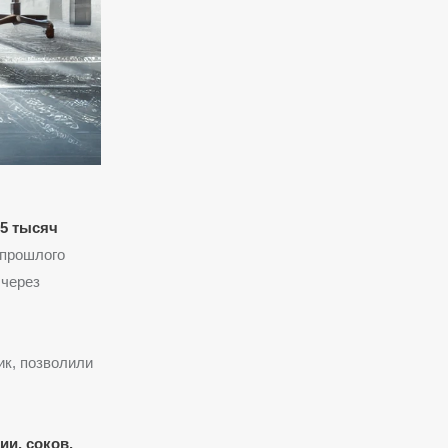
5 тысяч
 прошлого
 через
ик, позволили
и, соков,