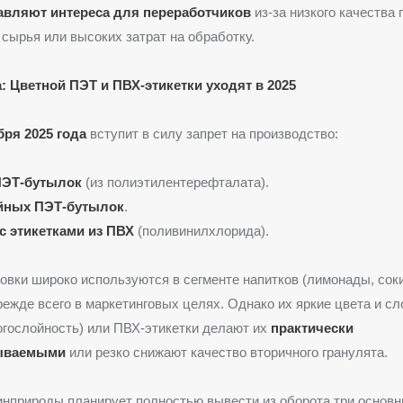
авляют интереса для переработчиков
из-за низкого качества
 сырья или высоких затрат на обработку.
: Цветной ПЭТ и ПВХ-этикетки уходят в 2025
бря 2025 года
вступит в силу запрет на производство:
ПЭТ-бутылок
(из полиэтилентерефталата).
йных ПЭТ-бутылок
.
с этикетками из ПВХ
(поливинилхлорида).
овки широко используются в сегменте напитков (лимонады, соки
прежде всего в маркетинговых целях. Однако их яркие цвета и с
огослойность) или ПВХ-этикетки делают их
практически
ываемыми
или резко снижают качество вторичного гранулята.
инприроды планирует полностью вывести из оборота три основн