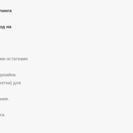
линга
од на
ими остатками
дизайна
кетки) для
ния.
ти.