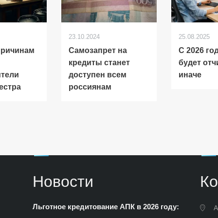
23.10.2024
25.08.2025
причинам
Самозапрет на
С 2026 го
кредиты станет
будет от
ители
доступен всем
иначе
естра
россиянам
Новости
Ко
Льготное кредитование АПК в 2026 году:
А