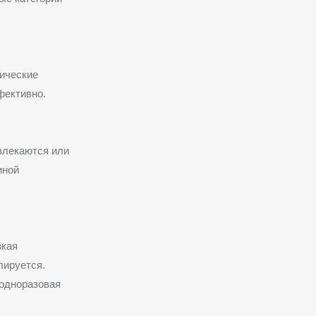
лические
фективно.
влекаются или
иной
зкая
лируется.
 одноразовая