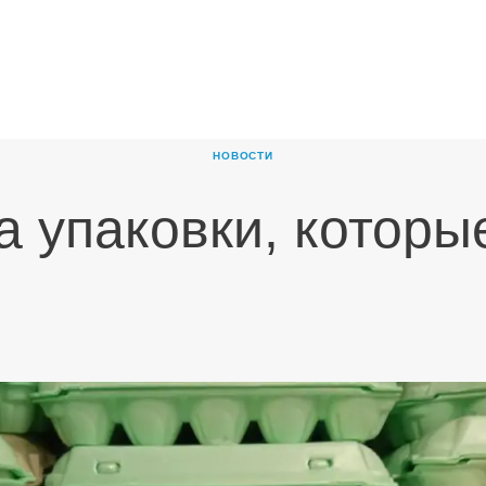
ГЛАВНАЯ
О
КОМПАНИИ
НОВОСТИ
ПРОДУКТЫ
а упаковки, которы
НОВОСТИ
КАРЬЕРА
ПАРТНЕРЫ
КОНТАКТЫ