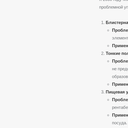
проблемной уп
Блистерна
Пробле
элемент
Примен
Тонкие по
Пробле
не пред
образов
Примен
Пищевая у
Пробле
рентабе
Примен
посуда.