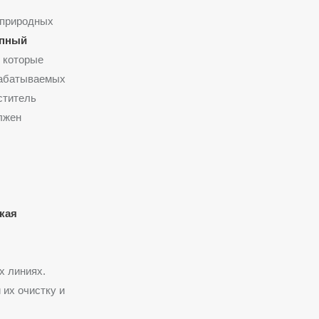
 природных
апный
, которые
рабатываемых
ститель
лжен
кая
х линиях.
их очистку и