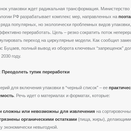
ынок упаковки ждет радикальная трансформация. Министерство
ологии РФ разрабатывает комплекс мер, направленных на
поэт
 ряда популярных, но экологически проблемных видов упаковки
фективно переработать. Цель – резко сократить поток непере
мулировать переход на циркулярные модели. Как сообщил заме
с Буцаев, полный вывод из оборота ключевых “запрещенок” до
2030 году.
: Преодолеть тупик переработки
ерий для включения упаковки в “черный список” – ее
практичес
емость
. Речь идет о материалах и форматах, которые:
и сложны или невозможны для извлечения
на сортировочны
грязнены органическими остатками
(пища, жиры), делающими 
у экономически невыгодной.