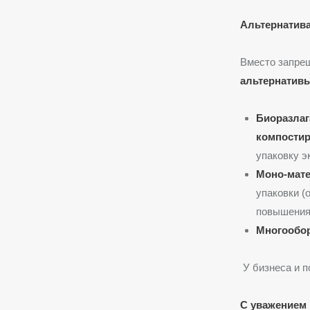
Альтернатива
Вместо запре
альтернатив
Биоразла
компостир
упаковку э
Моно-мате
упаковки (
повышения 
Многообор
У бизнеса и п
С уважением 