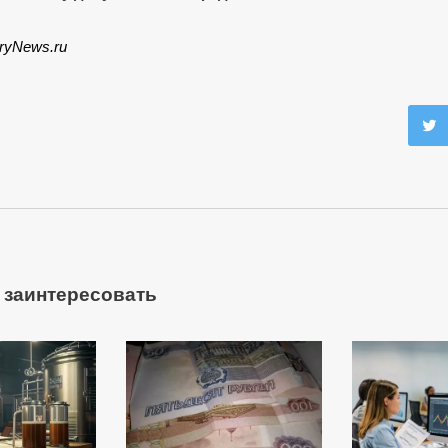
iryNews.ru
 заинтересовать