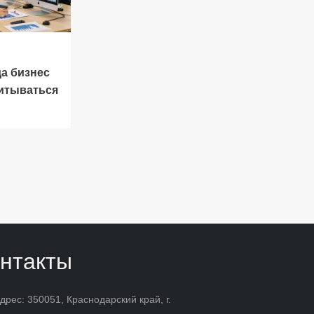
да бизнес
читываться
нтакты
дрес: 350051, Краснодарский край, г.