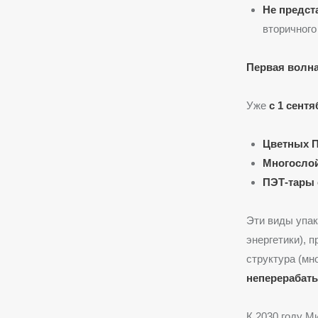
Не предст
вторичного
Первая волна
Уже
с 1 сентя
Цветных 
Многосло
ПЭТ-тары 
Эти виды упак
энергетики), 
структура (мн
неперерабат
К 2030 году М