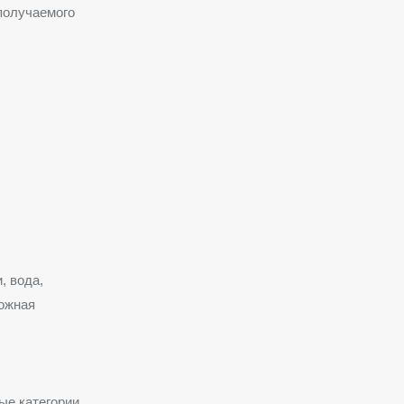
 получаемого
, вода,
ложная
ые категории