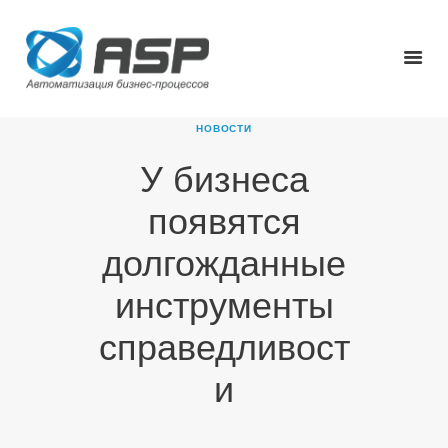
НОВОСТИ
У бизнеса
ГЛАВНАЯ
появятся
О КОМПАНИИ
ПРОДУКТЫ
долгожданные
НОВОСТИ
инструменты
КАРЬЕРА
ПАРТНЕРЫ
справедливост
КОНТАКТЫ
и