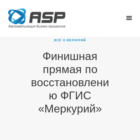
ВСЁ О МЕРКУРИЙ
Финишная
ГЛАВНАЯ
прямая по
О КОМПАНИИ
ПРОДУКТЫ
восстановлени
НОВОСТИ
ю ФГИС
КАРЬЕРА
ПАРТНЕРЫ
«Меркурий»
КОНТАКТЫ