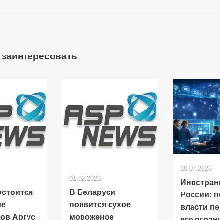
 заинтересовать
10.07.2026
01.02.2023
Иностран
остоится
В Беларуси
России: 
ие
появится сухое
власти п
ов Аргус
мороженое
его огран