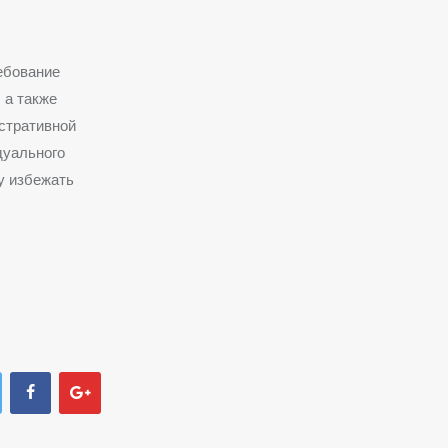
ебование
 а также
стративной
дуального
у избежать