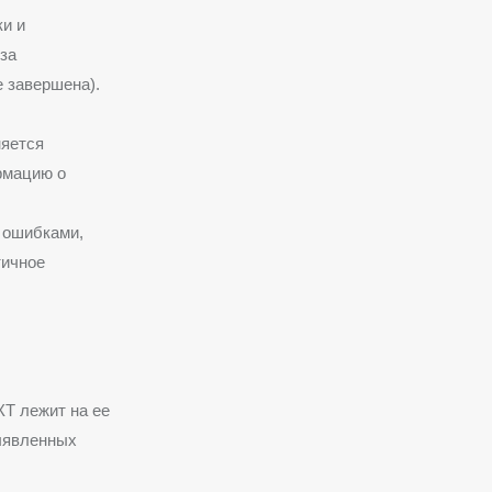
и и
за
е завершена).
няется
рмацию о
 ошибками,
тичное
КТ лежит на ее
ыявленных