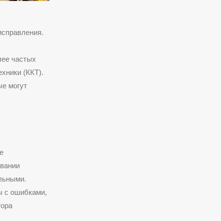
исправления.
лее частых
хники (ККТ).
ые могут
е
овании
льными.
 с ошибками,
тора