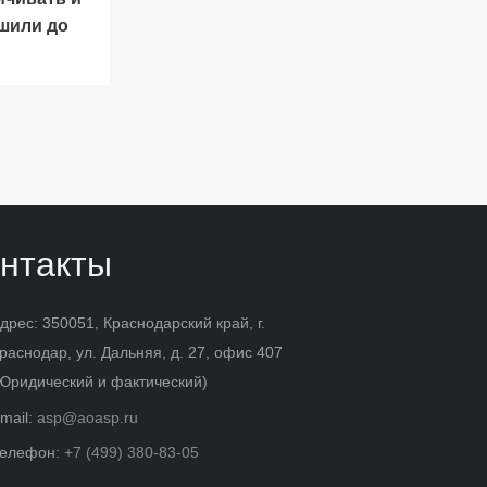
ешили до
нтакты
дрес: 350051, Краснодарский край, г.
раснодар, ул. Дальняя, д. 27, офис 407
Юридический и фактический)
mail:
asp@aoasp.ru
елефон:
+7 (499) 380-83-05