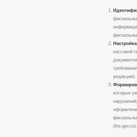
Идентифи
фискальные
информацию
фискальных
Настройка
кассовой 
документов
требования
редакции).
Формирова
которые у
нарушений
оформлени
фискальны
(fns.gov.ru).