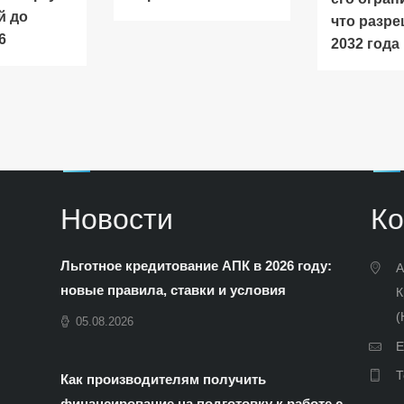
й до
что разр
6
2032 года
Новости
Ко
Льготное кредитование АПК в 2026 году:
А
новые правила, ставки и условия
К
(
05.08.2026
E
Т
Как производителям получить
финансирование на подготовку к работе с