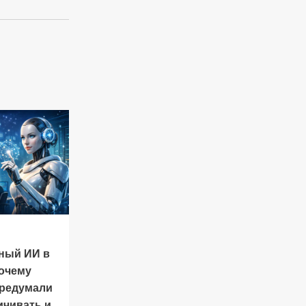
ный ИИ в
почему
ередумали
ичивать и