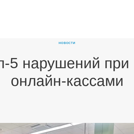
ГЛАВНАЯ
О
КОМПАНИИ
НОВОСТИ
ПРОДУКТЫ
п-5 нарушений при 
НОВОСТИ
КАРЬЕРА
онлайн-кассами
ПАРТНЕРЫ
КОНТАКТЫ