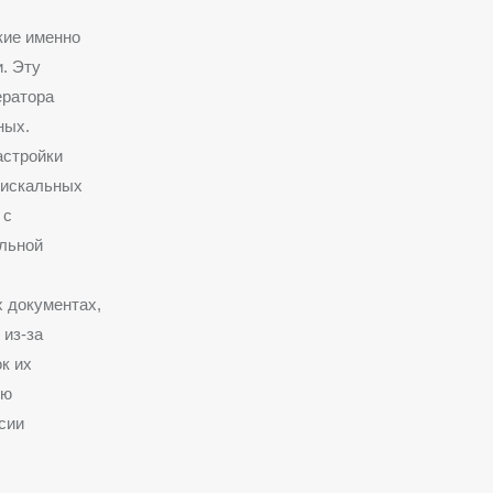
кие именно
. Эту
ератора
ных.
астройки
искальных
 с
альной
 документах,
 из-за
к их
ию
сии