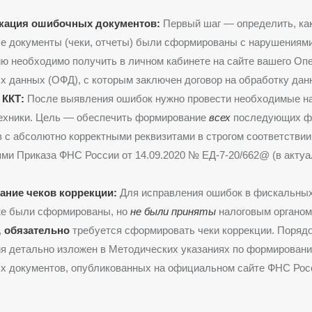
кация ошибочных документов:
Первый шаг — определить, ка
 документы (чеки, отчеты) были сформированы с нарушениями
 необходимо получить в личном кабинете на сайте вашего Оп
 данных (ОФД), с которым заключен договор на обработку дан
 ККТ:
После выявления ошибок нужно провести необходимые н
техники. Цель — обеспечить формирование
всех
последующих ф
 с абсолютно корректными реквизитами в строгом соответствии
ми Приказа ФНС России от 14.09.2020 № ЕД-7-20/662@ (в акту
ние чеков коррекции:
Для исправления ошибок в фискальных
же были сформированы, но
не были приняты
налоговым органом
,
обязательно
требуется сформировать чеки коррекции. Порядо
я детально изложен в Методических указаниях по формирован
х документов, опубликованных на официальном сайте ФНС Рос