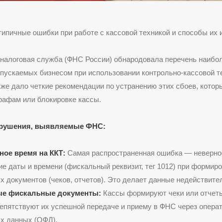
ипичные ошибки при работе с кассовой техникой и способы их 
налоговая служба (ФНС России) обнародовала перечень наибо
пускаемых бизнесом при использовании контрольно-кассовой те
же дало четкие рекомендации по устранению этих сбоев, котор
рафам или блокировке кассы.
рушения, выявляемые ФНС:
ное время на ККТ:
Самая распространенная ошибка — неверно
е даты и времени (фискальный реквизит, тег 1012) при формир
 документов (чеков, отчетов). Это делает данные недействите
е фискальные документы:
Кассы формируют чеки или отчеты
епятствуют их успешной передаче и приему в ФНС через опера
х данных (ОФД).