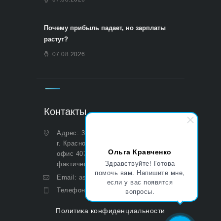
Почему прибыль падает, но зарплаты
растут?
07.08.2026
Контакты
Адрес: 350051, Краснодарский край,
г. Краснодар, ул. Дальняя, д. 27,
Ольга Кравченко
офис 407 (Юридический и
Здравствуйте! Готова
фактический)
помочь вам. Напишите мне,
Email:
asp@aoasp.ru
если у вас появятся
Телефон:
+7 (499) 380-83-05
вопросы.
Политика конфиденциальности