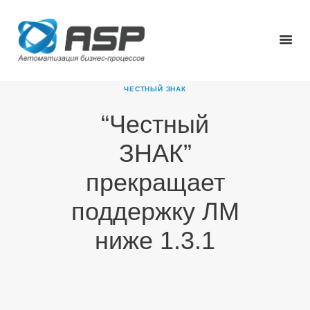
ЧЕСТНЫЙ ЗНАК
“Честный
ГЛАВНАЯ
ЗНАК”
О КОМПАНИИ
ПРОДУКТЫ
прекращает
НОВОСТИ
поддержку ЛМ
КАРЬЕРА
ПАРТНЕРЫ
ниже 1.3.1
КОНТАКТЫ