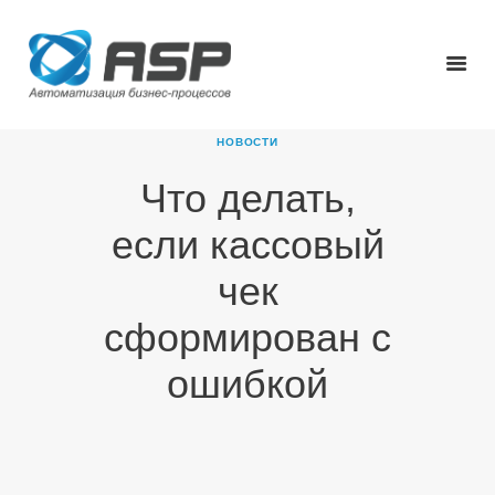
НОВОСТИ
Что делать,
ГЛАВНАЯ
если кассовый
О КОМПАНИИ
ПРОДУКТЫ
чек
НОВОСТИ
сформирован с
КАРЬЕРА
ПАРТНЕРЫ
ошибкой
КОНТАКТЫ