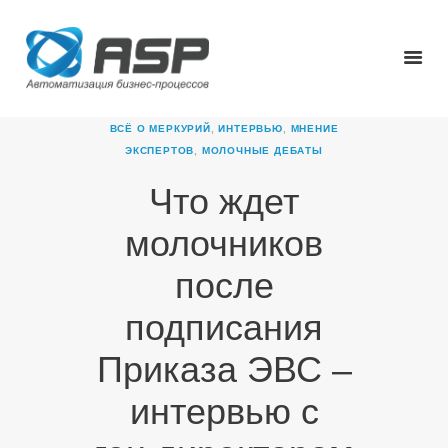
ВСЁ О МЕРКУРИЙ
,
ИНТЕРВЬЮ
,
МНЕНИЕ
ЭКСПЕРТОВ
,
МОЛОЧНЫЕ ДЕБАТЫ
Что ждет
ГЛАВНАЯ
О КОМПАНИИ
молочников
ПРОДУКТЫ
после
НОВОСТИ
КАРЬЕРА
подписания
ПАРТНЕРЫ
Приказа ЭВС –
КОНТАКТЫ
интервью с