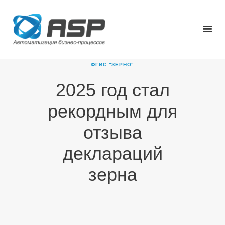
ФГИС "ЗЕРНО"
2025 год стал
ГЛАВНАЯ
рекордным для
О КОМПАНИИ
ПРОДУКТЫ
отзыва
НОВОСТИ
деклараций
КАРЬЕРА
ПАРТНЕРЫ
зерна
КОНТАКТЫ